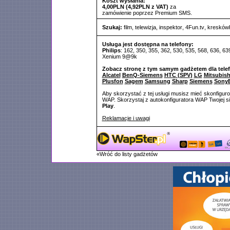
Koszt wysłania:
4,00PLN (4,92PLN z VAT)
za
zamówienie poprzez Premium SMS.
Szukaj:
film
,
telewizja
,
inspektor
,
4Fun.tv
,
kresków
Usługa jest dostępna na telefony:
Philips
: 162, 350, 355, 362, 530, 535, 568, 636, 63
Xenium 9@9k
Zobacz stronę z tym samym gadżetem dla tele
Alcatel
BenQ-Siemens
HTC (SPV)
LG
Mitsubish
Plusfon
Sagem
Samsung
Sharp
Siemens
SonyE
Aby skorzystać z tej usługi musisz mieć skonfigur
WAP. Skorzystaj z autokonfiguratora WAP Twojej si
Play
.
Reklamacje i uwagi
«Wróć do listy gadżetów