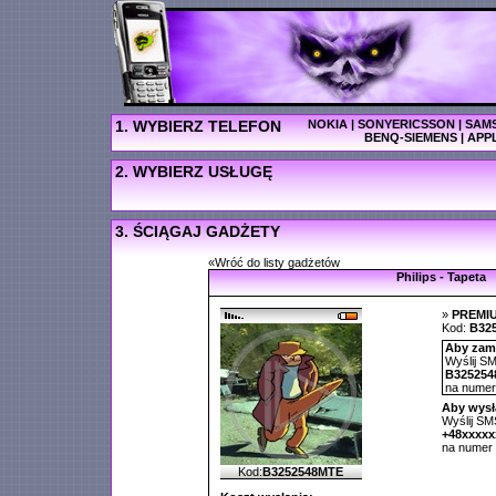
1. WYBIERZ TELEFON
NOKIA
|
SONYERICSSON
|
SAM
BENQ-SIEMENS
|
APP
2. WYBIERZ USŁUGĘ
3. ŚCIĄGAJ GADŻETY
«Wróć do listy gadżetów
Philips - Tapeta
»
PREMI
Kod:
B32
Aby zamó
Wyślij SM
B325254
na nume
Aby wysł
Wyślij SMS
+48xxxx
na numer
Kod:
B3252548MTE