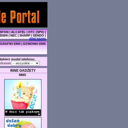
SFON
|
ALCATEL
|
HTC (SPV)
|
BISHI
|
NEC
|
SHARP
|
SENDO
|
ERICSSON
GRAFIKI EMS
|
DZWONKI EMS
ybierz model telefonu:
ricsson
INNE GADŻETY
MMS