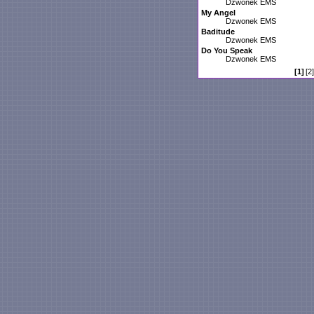
Dzwonek EMS
My Angel
Dzwonek EMS
Baditude
Dzwonek EMS
Do You Speak
Dzwonek EMS
[1]
[2]