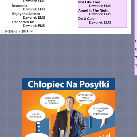
Dzwonek EMS
Not Like That
Insomnia
Dzwonek EMS
Dzwonek EMS
Angel In The Night
Enjoy the Silence
Dzwonek EMS
Dzwonek EMS
Do U Care
Dance Wiv Me
Dzwonek EMS
Dzwonek EMS
[3]
[4]
[5]
[6]
[7]
[8]
G
C
T
T