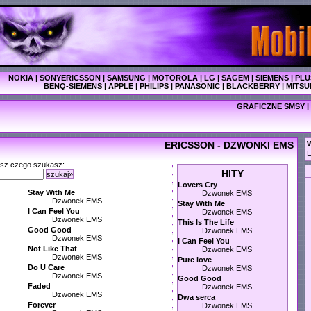
NOKIA
|
SONYERICSSON
|
SAMSUNG
|
MOTOROLA
|
LG
|
SAGEM
|
SIEMENS
|
PLU
BENQ-SIEMENS
|
APPLE
|
PHILIPS
|
PANASONIC
|
BLACKBERRY
|
MITSU
GRAFICZNE SMSY
|
ERICSSON - DZWONKI EMS
W
E
isz czego szukasz:
HITY
szukaj»
Lovers Cry
Stay With Me
Dzwonek EMS
Dzwonek EMS
Stay With Me
I Can Feel You
Dzwonek EMS
Dzwonek EMS
This Is The Life
Good Good
Dzwonek EMS
Dzwonek EMS
I Can Feel You
Not Like That
Dzwonek EMS
Dzwonek EMS
Pure love
Do U Care
Dzwonek EMS
Dzwonek EMS
Good Good
Faded
Dzwonek EMS
Dzwonek EMS
Dwa serca
Forever
Dzwonek EMS