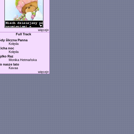
więcej»
Full Track
dy śliczna Panna
Kolęda
icha noc
Kolęda
ylko Raz
Monika Hetmańska
o nasze lato
Kavaa
więcej»