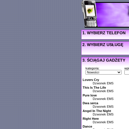
1. WYBIERZ TELEFON
2. WYBIERZ USŁUGĘ
3. ŚCIĄGAJ GADŻETY
kategoria:
wp
Lovers Cry
Dzwonek EMS
This Is The Life
Dzwonek EMS
Pure love
Dzwonek EMS
Dwa serca
Dzwonek EMS
Angel In The Night
Dzwonek EMS
Right Here
Dzwonek EMS
Dance