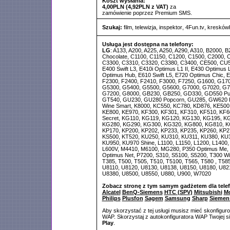
Koszt wysłania:
4,00PLN (4,92PLN z VAT)
za
zamówienie poprzez Premium SMS.
Szukaj:
film
,
telewizja
,
inspektor
,
4Fun.tv
,
kresków
Usługa jest dostępna na telefony:
LG
: A133, A200, A225, A250, A290, A310, B2000, 
Chocolate, C1100, C1150, C1200, C1500, C2000, 
C3300, C3310, C3320, C3380, C3400, CE500, CU5
E400 Swift L3, E410i Optimus L1 II, E430 Optimus L
Optimus Hub, E610 Swift L5, E720 Optimus Chic, 
F2300, F2400, F2410, F3000, F7250, G1600, G17
G5300, G5400, G5500, G5600, G7000, G7020, G7
G7200, G8000, GB230, GB250, GD330, GD550 Pu
GT540, GU230, GU280 Popcorn, GU285, GW620 
Wine Smart, K8000, KC550, KC780, KD876, KE500
KE800, KE970, KF300, KF301, KF310, KF510, KF6
Secret, KG110, KG119, KG120, KG130, KG195, K
KG280, KG290, KG300, KG320, KG800, KG810, K
KP170, KP200, KP202, KP233, KP235, KP260, KP2
KS500, KT520, KU250, KU310, KU311, KU380, KU
KU950, KU970 Shine, L1100, L1150, L1200, L1400, 
L600V, M4410, M6100, MG280, P350 Optimus Me,
Optimus Net, P7200, S310, S5100, S5200, T300 Wi
T385, T500, T505, T510, T5100, T565, T580 , T58
U8110, U8120, U8130, U8138, U8150, U8180, U82
U8380, U8500, U8550, U880, U900, W7020
Zobacz stronę z tym samym gadżetem dla tele
Alcatel
BenQ-Siemens
HTC (SPV)
Mitsubishi
Mo
Philips
Plusfon
Sagem
Samsung
Sharp
Siemen
Aby skorzystać z tej usługi musisz mieć skonfigur
WAP. Skorzystaj z autokonfiguratora WAP Twojej si
Play
.