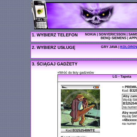
1. WYBIERZ TELEFON
NOKIA
|
SONYERICSSON
|
SAM
BENQ-SIEMENS
|
APP
2. WYBIERZ USŁUGĘ
GRY JAVA
|
KOLOROW
3. ŚCIĄGAJ GADŻETY
«Wróć do listy gadżetów
LG - Tapeta
»
PREMI
Kod:
B32
Aby zamó
Wyślij SM
B325254
na nume
Aby wysł
Wyślij SMS
+48xxxx
na numer
Kod:
B3252548MTE