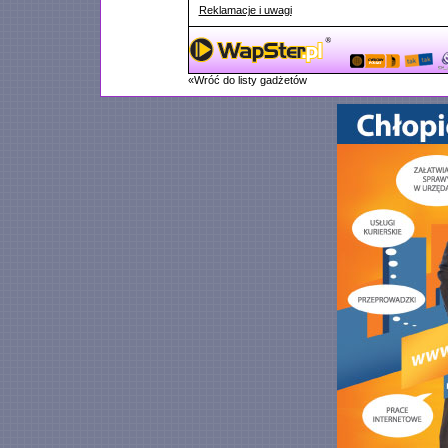
Reklamacje i uwagi
«Wróć do listy gadżetów