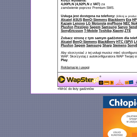
Koszt wysłania:
4,00PLN (4,92PLN z VAT)
za
zamówienie poprzez Premium SMS.
Usługa jest dostępna na telefony:
(kliknij w produ
Alcatel
ASUS
BenQ-Siemens
Blackberry
Era
HP
Kazam
Lenovo
LG
Motorola
myPhone
NEC
Nok
Plusfon
Prestigio
Sagem
Samsung
Sanyo
Send
SonyEricsson
T-Mobile
Toshiba
Xiaomi
ZTE
Zobacz stronę z tym samym gadżetem dla tele
Alcatel
BenQ-Siemens
BlackBerry
HTC (SPV)
L
Plusfon
Sagem
Samsung
Sharp
Siemens
SonyE
Aby skorzystać z tej usługi musisz mieć skonfigur
WAP. Skorzystaj z autokonfiguratora WAP Twojej si
Play
.
Reklamacje i uwagi
«Wróć do listy gadżetów