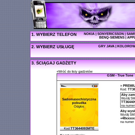
1. WYBIERZ TELEFON
NOKIA
|
SONYERICSSON
|
SAM
BENQ-SIEMENS
|
APP
2. WYBIERZ USŁUGĘ
GRY JAVA
|
KOLOROW
3. ŚCIĄGAJ GADŻETY
«Wróć do listy gadżetów
GSM - True Tone
»
PREMI
Kod:
TT3
Aby zamó
Wyślij SM
Sadomasochistyczna
TT36440
pobudka
na nume
Odgłos
Aby wysł
Wyślij SMS
+48xxxx
na numer
Kod:
TT3644093MTE