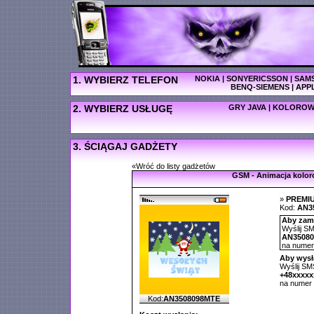
1. WYBIERZ TELEFON
NOKIA
|
SONYERICSSON
|
SAM
BENQ-SIEMENS
|
APP
2. WYBIERZ USŁUGĘ
GRY JAVA
|
KOLOROW
3. ŚCIĄGAJ GADŻETY
«Wróć do listy gadżetów
GSM - Animacja kolo
»
PREMI
Kod:
AN3
Aby zamó
Wyślij SM
AN3508
na nume
Aby wysł
Wyślij SMS
+48xxxx
na numer
Kod:
AN3508098MTE