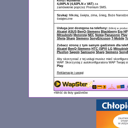
Koszt wysłania:
4,00PLN (4,92PLN z VAT)
za
zamówienie poprzez Premium SMS.
Szukaj:
Mikołaj
,
święta
,
zima
,
śnieg
,
Boże Narodze
świąteczne
Usługa jest dostępna na telefony:
(kliknij w produ
Alcatel
ASUS
BenQ-Siemens
Blackberry
Era
HP
Mitsubishi
Motorola
NEC
Nokia
Panasonic
Play
Sferia
Sharp
Siemens
SonyEricsson
T-Mobile
T
Zobacz stronę z tym samym gadżetem dla tele
Alcatel
BenQ-Siemens
HTC (SPV)
LG
Mitsubish
Plusfon
Sagem
Samsung
Sharp
Siemens
SonyE
Aby skorzystać z tej usługi musisz mieć skonfigur
WAP. Skorzystaj z autokonfiguratora WAP Twojej si
Play
.
Reklamacje i uwagi
«Wróć do listy gadżetów