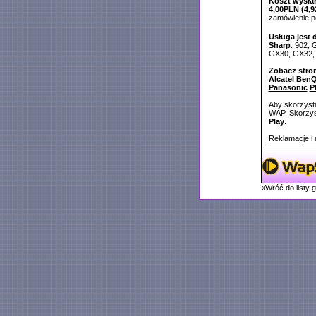
Koszt wysłan
4,00PLN (4,9
zamówienie 
Usługa jest 
Sharp
: 902,
GX30, GX32,
Zobacz stro
Alcatel
BenQ
Panasonic
P
Aby skorzysta
WAP. Skorzyst
Play
.
Reklamacje i 
«Wróć do listy 