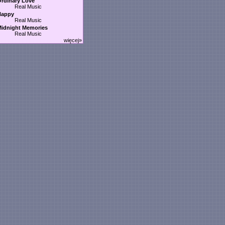
rdinary Love
Real Music
Happy
Real Music
idnight Memories
Real Music
więcej»