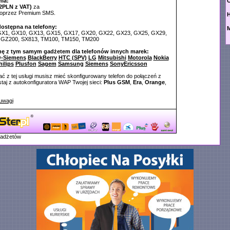
ia:
O
2PLN z VAT)
za
poprzez Premium SMS.
dostępna na telefony:
M
 GX1, GX10, GX13, GX15, GX17, GX20, GX22, GX23, GX25, GX29,
 GZ200, SX813, TM100, TM150, TM200
nę z tym samym gadżetem dla telefonów innych marek:
-Siemens
BlackBerry
HTC (SPV)
LG
Mitsubishi
Motorola
Nokia
hilips
Plusfon
Sagem
Samsung
Siemens
SonyEricsson
ć z tej usługi musisz mieć skonfigurowany telefon do połączeń z
aj z autokonfiguratora WAP Twojej sieci:
Plus GSM
,
Era
,
Orange
,
uwagi
gadżetów