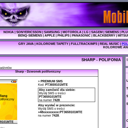
NOKIA
|
SONYERICSSON
|
SAMSUNG
|
MOTOROLA
|
LG
|
SAGEM
|
SIEMENS
|
PLU
BENQ-SIEMENS
|
APPLE
|
PHILIPS
|
PANASONIC
|
BLACKBERRY
|
MITSU
GRY JAVA
|
KOLOROWE TAPETY
|
FULLTRACK/MP3
|
REAL MUSIC
|
POL
KOLOROWE AN
SHARP - POLIFONIA
S
gadżetów
Sharp - Dzwonek polifoniczny
»
PREMIUM SMS
Kod:
PT3659101MTE
T
Aby zamówić dla siebie:
Wyślij SMS o treści
Bang
PT3659101MTE
lifoniczny
na numer
7428
.
Aby wysłać w prezencie:
Wyślij SMS o treści
+48xxxxxxxxx:PT3659101MTE
na numer
7428
.
C
59101MTE