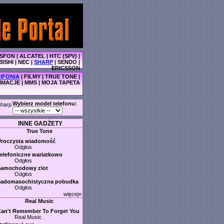
SFON
|
ALCATEL
|
HTC (SPV)
|
BISHI
|
NEC
|
SHARP
|
SENDO
|
ERICSSON
IFONIA
|
FILMY
|
TRUE TONE
|
IMACJE
|
MMS
|
MOJA TAPETA
Wybierz model telefonu:
harp
INNE GADŻETY
True Tone
Uroczysta wiadomość
Odgłos
elefoniczne wariatkowo
Odgłos
Samochodowy zlot
Odgłos
Sadomasochistyczna pobudka
Odgłos
więcej»
Real Music
an't Remember To Forget You
Real Music