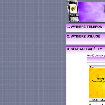
1. WYBIERZ TELEFON
2. WYBIERZ USŁUGĘ
3. ŚCIĄGAJ GADŻETY
«Wróć do listy 
Bang 
Dzwonek po
Kod:
PT36