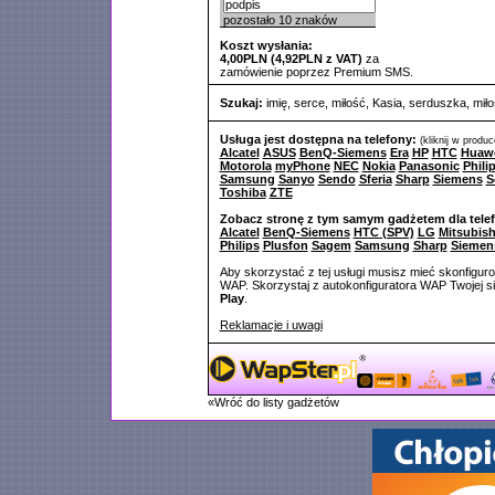
pozostało
10
znaków
Koszt wysłania:
4,00PLN (4,92PLN z VAT)
za
zamówienie poprzez Premium SMS.
Szukaj:
imię
,
serce
,
miłość
,
Kasia
,
serduszka
,
mił
Usługa jest dostępna na telefony:
(kliknij w produ
Alcatel
ASUS
BenQ-Siemens
Era
HP
HTC
Huaw
Motorola
myPhone
NEC
Nokia
Panasonic
Phili
Samsung
Sanyo
Sendo
Sferia
Sharp
Siemens
S
Toshiba
ZTE
Zobacz stronę z tym samym gadżetem dla tele
Alcatel
BenQ-Siemens
HTC (SPV)
LG
Mitsubish
Philips
Plusfon
Sagem
Samsung
Sharp
Siemen
Aby skorzystać z tej usługi musisz mieć skonfigur
WAP. Skorzystaj z autokonfiguratora WAP Twojej si
Play
.
Reklamacje i uwagi
«Wróć do listy gadżetów