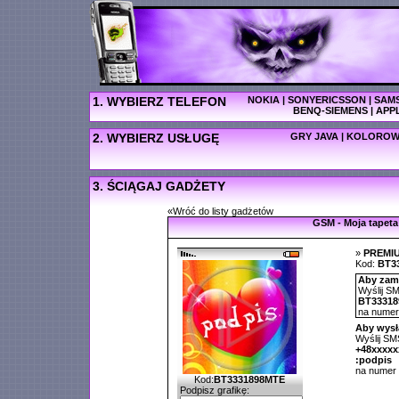
1. WYBIERZ TELEFON
NOKIA
|
SONYERICSSON
|
SAM
BENQ-SIEMENS
|
APP
2. WYBIERZ USŁUGĘ
GRY JAVA
|
KOLOROW
3. ŚCIĄGAJ GADŻETY
«Wróć do listy gadżetów
GSM - Moja tapeta
»
PREMI
Kod:
BT3
Aby zamó
Wyślij SM
BT3331
na nume
Aby wysł
Wyślij SMS
+48xxxx
:podpis
na numer
Kod:
BT3331898MTE
Podpisz grafikę: