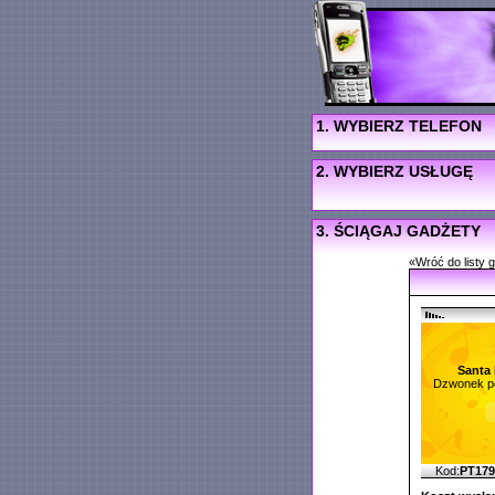
1. WYBIERZ TELEFON
2. WYBIERZ USŁUGĘ
3. ŚCIĄGAJ GADŻETY
«Wróć do listy 
Santa 
Dzwonek po
Kod:
PT17