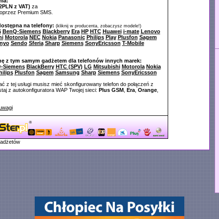
ia:
2PLN z VAT)
za
poprzez Premium SMS.
dostępna na telefony:
(kliknij w producenta, zobaczysz modele!)
S
BenQ-Siemens
Blackberry
Era
HP
HTC
Huawei
i-mate
Lenovo
hi
Motorola
NEC
Nokia
Panasonic
Philips
Play
Plusfon
Sagem
nyo
Sendo
Sferia
Sharp
Siemens
SonyEricsson
T-Mobile
nę z tym samym gadżetem dla telefonów innych marek:
-Siemens
BlackBerry
HTC (SPV)
LG
Mitsubishi
Motorola
Nokia
hilips
Plusfon
Sagem
Samsung
Sharp
Siemens
SonyEricsson
ć z tej usługi musisz mieć skonfigurowany telefon do połączeń z
aj z autokonfiguratora WAP Twojej sieci:
Plus GSM
,
Era
,
Orange
,
uwagi
gadżetów