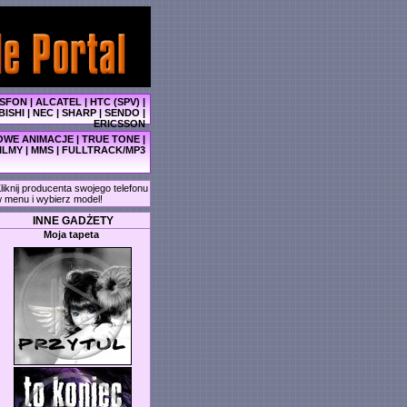
SFON
|
ALCATEL
|
HTC (SPV)
|
BISHI
|
NEC
|
SHARP
|
SENDO
|
ERICSSON
WE ANIMACJE
|
TRUE TONE
|
ILMY
|
MMS
|
FULLTRACK/MP3
liknij producenta swojego telefonu
 menu i wybierz model!
INNE GADŻETY
Moja tapeta