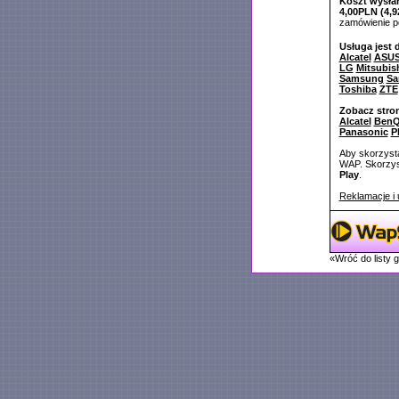
Koszt wysłan
4,00PLN (4,9
zamówienie 
Usługa jest 
Alcatel
ASU
LG
Mitsubis
Samsung
Sa
Toshiba
ZTE
Zobacz stro
Alcatel
BenQ
Panasonic
P
Aby skorzysta
WAP. Skorzyst
Play
.
Reklamacje i 
«Wróć do listy 