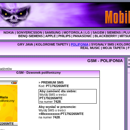
NOKIA
|
SONYERICSSON
|
SAMSUNG
|
MOTOROLA
|
LG
|
SAGEM
|
SIEMENS
|
PLU
BENQ-SIEMENS
|
APPLE
|
PHILIPS
|
PANASONIC
|
BLACKBERRY
|
MITSU
GRY JAVA
|
KOLOROWE TAPETY
|
POLIFONIA
|
SYGNAŁY SMS
|
KOLORO
REAL MUSIC
|
MOJA TAPETA
|
F
GSM - POLIFONIA
K
w
gadżetów
GSM - Dzwonek polifoniczny
»
PREMIUM SMS
Kod:
PT1792265MTE
Aby zamówić dla siebie:
Wyślij SMS o treści
Maria
PT1792265MTE
lifoniczny
na numer
7428
.
Aby wysłać w prezencie:
Wyślij SMS o treści
+48xxxxxxxxx:PT1792265MTE
na numer
7428
.
92265MTE