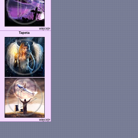
więcej»
Tapeta
więcej»