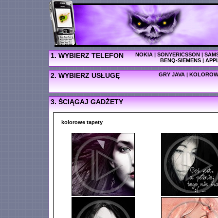
1. WYBIERZ TELEFON
NOKIA
|
SONYERICSSON
|
SAM
BENQ-SIEMENS
|
APP
2. WYBIERZ USŁUGĘ
GRY JAVA
|
KOLOROW
3. ŚCIĄGAJ GADŻETY
kolorowe tapety