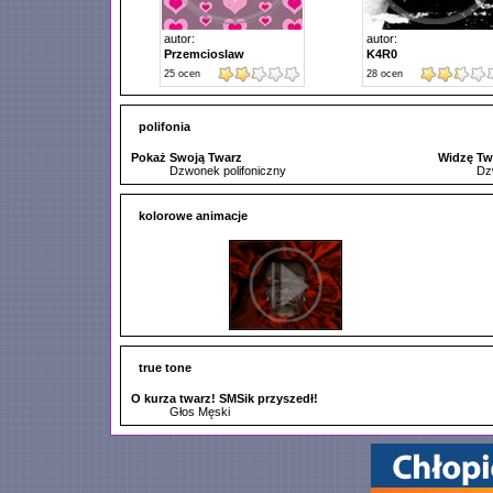
autor:
autor:
Przemcioslaw
K4R0
25
ocen
28
ocen
polifonia
Pokaż Swoją Twarz
Widzę Tw
Dzwonek polifoniczny
Dz
kolorowe animacje
true tone
O kurza twarz! SMSik przyszedł!
Głos Męski