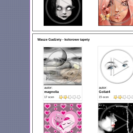
Wasze Gadżety - kolorowe tapety
autor:
autor:
magnolia
Goliat4
17
ocen
15
ocen